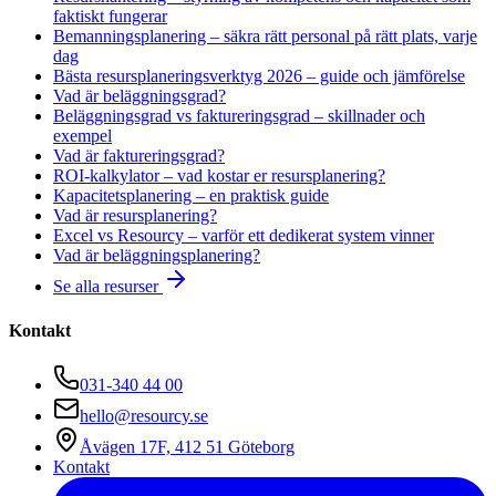
faktiskt fungerar
Bemanningsplanering – säkra rätt personal på rätt plats, varje
dag
Bästa resursplaneringsverktyg 2026 – guide och jämförelse
Vad är beläggningsgrad?
Beläggningsgrad vs faktureringsgrad – skillnader och
exempel
Vad är faktureringsgrad?
ROI-kalkylator – vad kostar er resursplanering?
Kapacitetsplanering – en praktisk guide
Vad är resursplanering?
Excel vs Resourcy – varför ett dedikerat system vinner
Vad är beläggningsplanering?
Se alla resurser
Kontakt
031-340 44 00
hello@resourcy.se
Åvägen 17F, 412 51 Göteborg
Kontakt