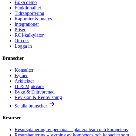
Boka demo
Funktionalitet
Tidrapportering
Rapporter & analys
Integrationer
Priser
ROI-kalkylator
Om oss
Logga in
Branscher
Konsulter
Byråer
Arkitekter
IT & Mjukvara
Bygg & Entreprenad
Revision & Redovisning
Se alla branscher
Resurser
Resursplanering av personal – planera team och kompetens
Resurshantering – styrning av kompetens och kapacitet som