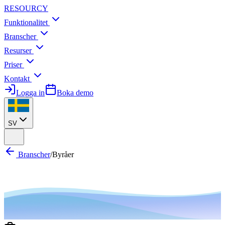
RESOURCY
Funktionalitet
Branscher
Resurser
Priser
Kontakt
Logga in
Boka demo
SV
Branscher
/
Byråer