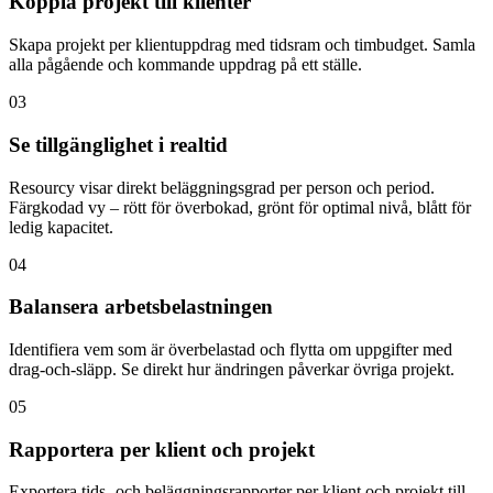
Koppla projekt till klienter
Skapa projekt per klientuppdrag med tidsram och timbudget. Samla
alla pågående och kommande uppdrag på ett ställe.
03
Se tillgänglighet i realtid
Resourcy visar direkt beläggningsgrad per person och period.
Färgkodad vy – rött för överbokad, grönt för optimal nivå, blått för
ledig kapacitet.
04
Balansera arbetsbelastningen
Identifiera vem som är överbelastad och flytta om uppgifter med
drag-och-släpp. Se direkt hur ändringen påverkar övriga projekt.
05
Rapportera per klient och projekt
Exportera tids- och beläggningsrapporter per klient och projekt till