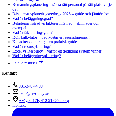
Bemanningsplanering – säkra rätt personal på rätt plats, varje
dag
Bästa resursplaneringsverktyg 2026 – guide och jämförelse
Vad är beläggningsgrad?
Beläggningsgrad vs faktureringsgrad – skillnader och
exempel
Vad är faktureringsgrad?
ROI-kalkylator – vad kostar er resursplanering?
Kapacitetsplanering – en praktisk guide
Vad är resursplanering?
Excel vs Resourcy – varför ett dedikerat system vinner
Vad är beläggningsplanering?
Se alla resurser
Kontakt
031-340 44 00
hello@resourcy.se
Åvägen 17F, 412 51 Göteborg
Kontakt