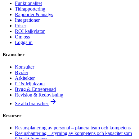
Funktionalitet
Tidrapportering
Rapporter & analys
Integrationer
Priser
ROI-kalkylator
Om oss
Logga in
Branscher
Konsulter
Byråer
Arkitekter
IT & Mjukvara
Bygg & Entreprenad
Revision & Redovisning
Se alla branscher
Resurser
Resursplanering av personal – planera team och kompetens
Resurshantering – styrning av kompetens och kapacitet som
faktiskt fungerar